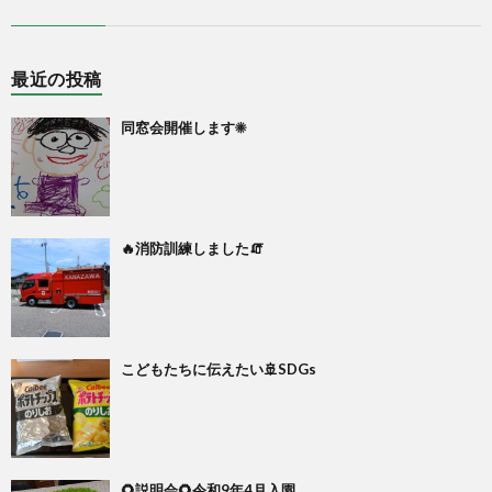
最近の投稿
同窓会開催します☀
🔥消防訓練しました🧯
こどもたちに伝えたい🚢SDGs
🌻説明会🌻令和9年4月入園