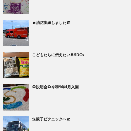
🔥消防訓練しました🧯
こどもたちに伝えたい🚢SDGs
🌻説明会🌻令和9年4月入園
🛬親子ピクニックへ🛫