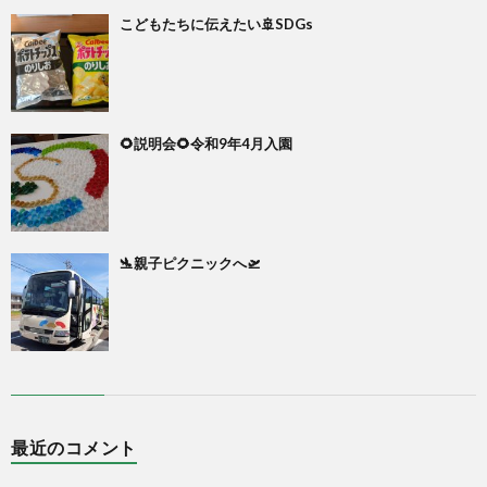
こどもたちに伝えたい🚢SDGs
🌻説明会🌻令和9年4月入園
🛬親子ピクニックへ🛫
最近のコメント