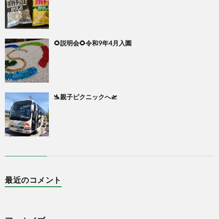
🌻説明会🌻令和9年4月入園
🛬親子ピクニックへ🛫
最近のコメント