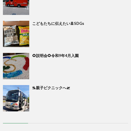
こどもたちに伝えたい🚢SDGs
🌻説明会🌻令和9年4月入園
🛬親子ピクニックへ🛫