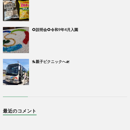
🌻説明会🌻令和9年4月入園
🛬親子ピクニックへ🛫
最近のコメント